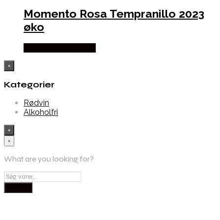
Momento Rosa Tempranillo 2023
øko
Købes hos Dh Wines
×
Kategorier
Rødvin
Alkoholfri
×
×
What are you looking for?