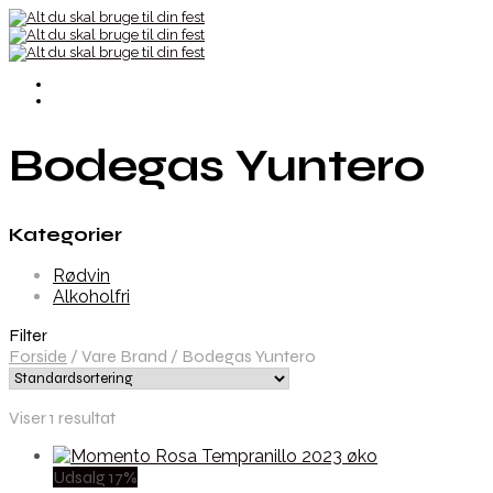
Bodegas Yuntero
Kategorier
Rødvin
Alkoholfri
Filter
Forside
/
Vare Brand
/
Bodegas Yuntero
Viser 1 resultat
Udsalg 17%