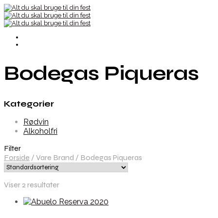
Bodegas Piqueras
Kategorier
Rødvin
Alkoholfri
Filter
Forside
/
Vare Brand
/
Bodegas Piqueras
Viser 2 resultater