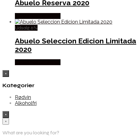
Abuelo Reserva 2020
Købes hos Dh Wines
Udsalg 6%
Abuelo Seleccion Edicion Limitada
2020
Købes hos Dh Wines
×
Kategorier
Rødvin
Alkoholfri
×
×
What are you looking for?