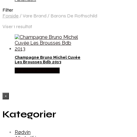
Filter
Forside
/
Vare Brand
/
Barons De Rothschild
Viser 1 resultat
Champagne Bruno Michel Cuvée
Les Brousses Bdb 2013
Købes hos Dh Wines
×
Kategorier
Rødvin