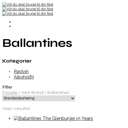
Ballantines
Kategorier
Rødvin
Alkoholfri
Filter
Forside
/
Vare Brand
/
Ballantines
Viser 1 resultat