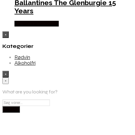
Ballantines The Glenburgie 15
Years
Købes hos Dh Wines
×
Kategorier
Rødvin
Alkoholfri
×
×
What are you looking for?