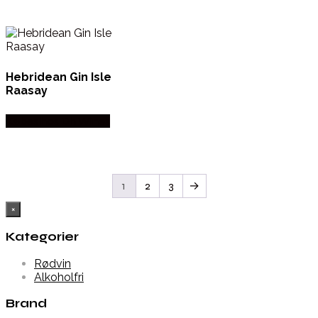
Hebridean Gin Isle
Raasay
Købes hos Dh Wines
1
2
3
→
×
Kategorier
Rødvin
Alkoholfri
Brand