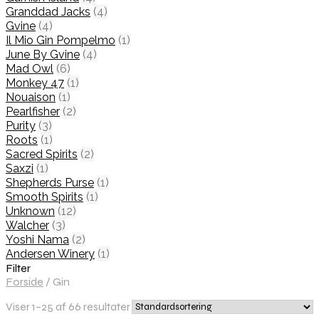
Granddad Jacks
(4)
Gvine
(4)
Il Mio Gin Pompelmo
(1)
June By Gvine
(4)
Mad Owl
(6)
Monkey 47
(1)
Nouaison
(1)
Pearlfisher
(2)
Purity
(3)
Roots
(1)
Sacred Spirits
(2)
Saxzi
(1)
Shepherds Purse
(1)
Smooth Spirits
(1)
Unknown
(12)
Walcher
(3)
Yoshi Nama
(2)
Andersen Winery
(1)
Filter
Forside
/
Gin
Viser 1–25 af 66 resultater