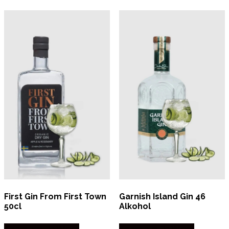
First Gin From First Town
Garnish Island Gin 46
50cl
Alkohol
Købes hos Dh Wines
Købes hos Dh Wines