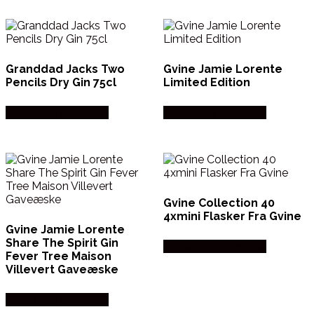
Granddad Jacks Two
Gvine Jamie Lorente
Pencils Dry Gin 75cl
Limited Edition
Købes hos Dh Wines
Købes hos Dh Wines
Gvine Collection 40
4xmini Flasker Fra Gvine
Gvine Jamie Lorente
Share The Spirit Gin
Købes hos Dh Wines
Fever Tree Maison
Villevert Gaveæske
Købes hos Dh Wines