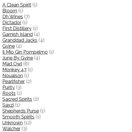
A Clean Spirit
(1)
Bloom
(1)
Dh Wines
(7)
Dictador
(1)
First Distillery
(1)
Garnish Island
(4)
Granddad Jacks
(4)
Gvine
(4)
Il Mio Gin Pompelmo
(1)
June By Gvine
(4)
Mad Owl
(6)
Monkey 47
(1)
Nouaison
(1)
Pearlfisher
(2)
Purity
(3)
Roots
(1)
Sacred Spirits
(2)
Saxzi
(1)
Shepherds Purse
(1)
Smooth Spirits
(1)
Unknown
(12)
Walcher
(3)