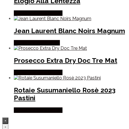
Elogio Alla Lentezza
Købes hos Mere Om Vin
Jean Laurent Blanc Noirs Magnum
Købes hos Winther Vin
Prosecco Extra Dry Doc Tre Mat
Købes hos Mere Om Vin
Rotaie Susumaniello Rosè 2023
Pastini
Købes hos Mere Om Vin
×
×