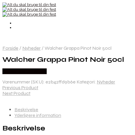
Forside
/
Nyheder
/
Walcher Grappa Pinot Noir 50cl
Walcher Grappa Pinot Noir 50cl
Købes hos Dh Wines
Varenummer (SKU):
e2b42ffd9b6e
Kategori:
Nyheder
Previous Product
Next Product
Beskrivelse
Yderligere information
Beskrivelse