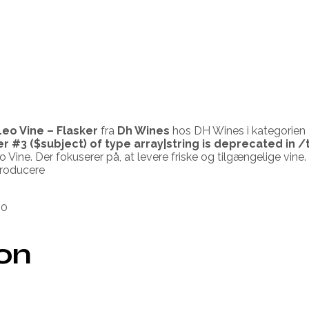
eo Vine – Flasker
fra
Dh Wines
hos DH Wines i kategorien
er #3 ($subject) of type array|string is deprecated in
/
eo Vine. Der fokuserer på, at levere friske og tilgængelige vine
producere
10
ion