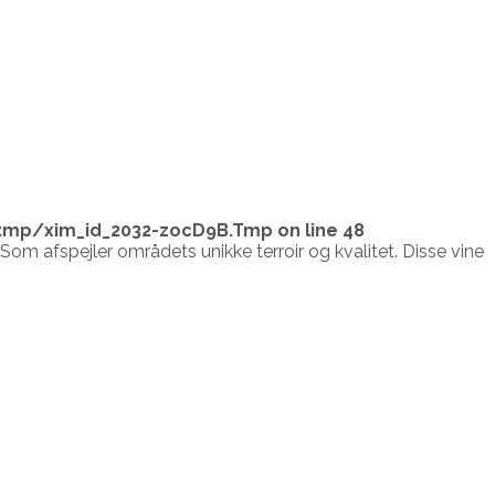
tmp/xim_id_2032-zocD9B.Tmp
on line
48
. Som afspejler områdets unikke terroir og kvalitet. Disse vine