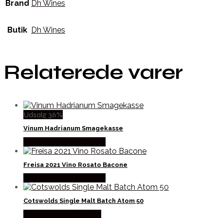
Brand
Dh Wines
Butik
Dh Wines
Relaterede varer
Udsalg 36%
Vinum Hadrianum Smagekasse
Købes hos Mere Om Vin
Freisa 2021 Vino Rosato Bacone
Købes hos Mere Om Vin
Cotswolds Single Malt Batch Atom 50
Købes hos Winther Vin