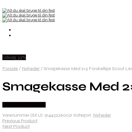
Udsalg 33%
Forside
/
Nyheder
/
Smagekasse Med 2×3 Forskellige Scout Leo
Smagekasse Med 2×3
Købes hos Dh Wines
Varenummer (SKU):
914432260c21
Kategori:
Nyheder
Previous Product
Next Product