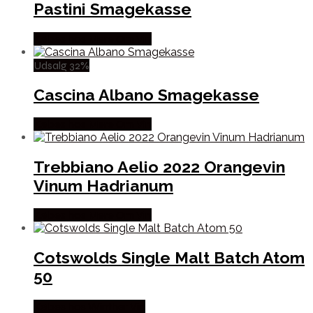
Pastini Smagekasse
Købes hos Mere Om Vin
Udsalg 32%
Cascina Albano Smagekasse
Købes hos Mere Om Vin
Trebbiano Aelio 2022 Orangevin
Vinum Hadrianum
Købes hos Mere Om Vin
Cotswolds Single Malt Batch Atom
50
Købes hos Winther Vin