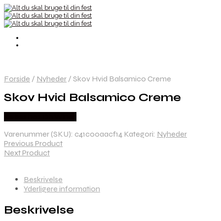
Forside
/
Nyheder
/
Skov Hvid Balsamico Creme
Skov Hvid Balsamico Creme
Købes hos Dh Wines
Varenummer (SKU):
c41c00aacf14
Kategori:
Nyheder
Previous Product
Next Product
Beskrivelse
Yderligere information
Beskrivelse