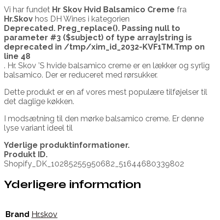
Vi har fundet
Hr Skov Hvid Balsamico Creme
fra
Hr.Skov
hos DH Wines i kategorien
Deprecated
. Preg_replace(). Passing null to
parameter #3 ($subject) of type array|string is
deprecated in
/tmp/xim_id_2032-KVF1TM.Tmp
on
line
48
. Hr. Skov ’S hvide balsamico creme er en lækker og syrlig
balsamico. Der er reduceret med rørsukker.
Dette produkt er en af vores mest populære tilføjelser til
det daglige køkken.
I modsætning til den mørke balsamico creme. Er denne
lyse variant ideel til
Yderlige produktinformationer.
Produkt ID.
Shopify_DK_10285255950682_51644680339802
Yderligere information
Brand
Hr.skov