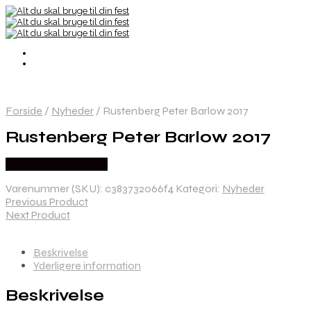
Forside
/
Nyheder
/
Rustenberg Peter Barlow 2017
Rustenberg Peter Barlow 2017
Købes hos Dh Wines
Varenummer (SKU):
c383732066f4
Kategori:
Nyheder
Previous Product
Next Product
Beskrivelse
Yderligere information
Beskrivelse