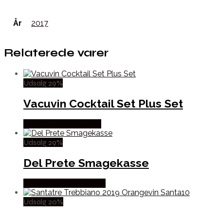
År
2017
Relaterede varer
Udsalg 29%
Vacuvin Cocktail Set Plus Set
Købes hos Winther Vin
Udsalg 29%
Del Prete Smagekasse
Købes hos Mere Om Vin
Udsalg 20%