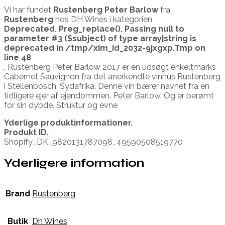
Vi har fundet
Rustenberg Peter Barlow
fra
Rustenberg
hos DH Wines i kategorien
Deprecated
. Preg_replace(). Passing null to
parameter #3 ($subject) of type array|string is
deprecated in
/tmp/xim_id_2032-9jxgxp.Tmp
on
line
48
. Rustenberg Peter Barlow 2017 er en udsøgt enkeltmarks
Cabernet Sauvignon fra det anerkendte vinhus Rustenberg
i Stellenbosch. Sydafrika. Denne vin bærer navnet fra en
tidligere ejer af ejendommen. Peter Barlow. Og er berømt
for sin dybde. Struktur og evne
Yderlige produktinformationer.
Produkt ID.
Shopify_DK_9820131787098_49590508519770
Yderligere information
Brand
Rustenberg
Butik
Dh Wines