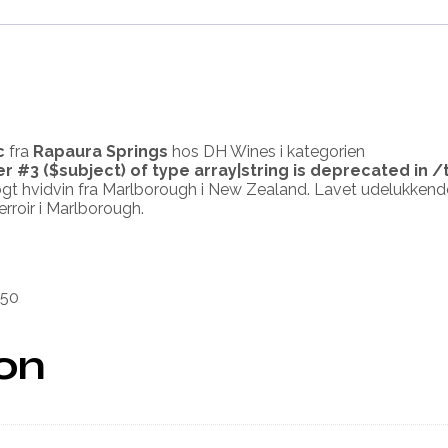
c
fra
Rapaura Springs
hos DH Wines i kategorien
er #3 ($subject) of type array|string is deprecated in
/
gt hvidvin fra Marlborough i New Zealand. Lavet udelukkende
rroir i Marlborough.
250
ion