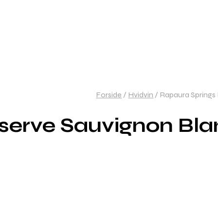
Forside
/
Hvidvin
/
Rapaura Springs
serve Sauvignon Bla