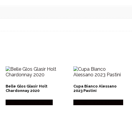
Belle Glos Glasir Holt
Cupa Bianco Alessano
Chardonnay 2020
2023 Pastini
Købes hos Winther Vin
Købes hos Mere Om Vin