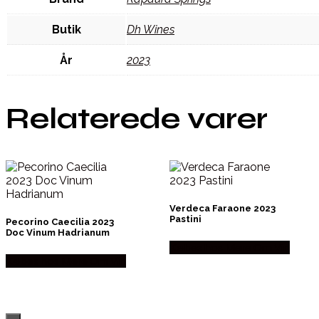
Butik
Dh Wines
År
2023
Relaterede varer
Verdeca Faraone 2023
Pastini
Pecorino Caecilia 2023
Doc Vinum Hadrianum
Købes hos Mere Om Vin
Købes hos Mere Om Vin