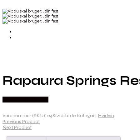
Rapaura Springs Re
Købes hos Dh Wines
Varenummer (SKU):
e48121d1bfd0
Kategori:
Hvidvin
Previous Product
Next Product