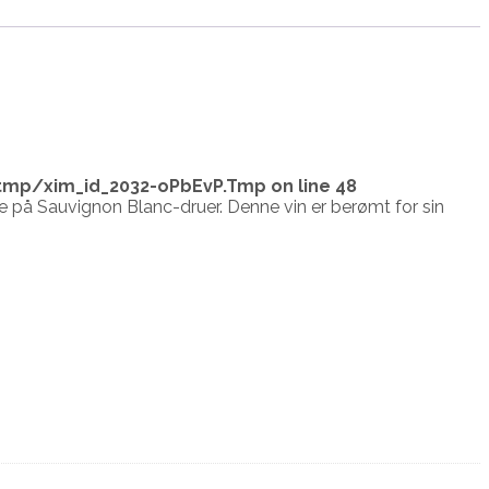
tmp/xim_id_2032-oPbEvP.Tmp
on line
48
 på Sauvignon Blanc-druer. Denne vin er berømt for sin