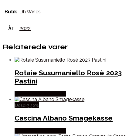
Butik
Dh Wines
År
2022
Relaterede varer
Rotaie Susumaniello Rosè 2023
Pastini
Købes hos Mere Om Vin
Udsalg 32%
Cascina Albano Smagekasse
Købes hos Mere Om Vin