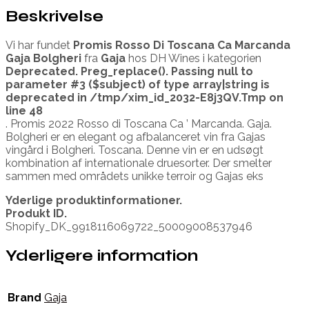
Beskrivelse
Vi har fundet
Promis Rosso Di Toscana Ca Marcanda
Gaja Bolgheri
fra
Gaja
hos DH Wines i kategorien
Deprecated
. Preg_replace(). Passing null to
parameter #3 ($subject) of type array|string is
deprecated in
/tmp/xim_id_2032-E8j3QV.Tmp
on
line
48
. Promis 2022 Rosso di Toscana Ca ’ Marcanda. Gaja.
Bolgheri er en elegant og afbalanceret vin fra Gajas
vingård i Bolgheri. Toscana. Denne vin er en udsøgt
kombination af internationale druesorter. Der smelter
sammen med områdets unikke terroir og Gajas eks
Yderlige produktinformationer.
Produkt ID.
Shopify_DK_9918116069722_50009008537946
Yderligere information
Brand
Gaja