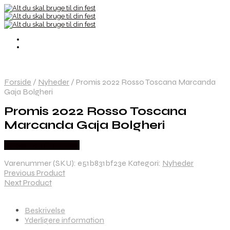
Forside
/
Nyheder
/
Promis 2022 Rosso Toscana Marcanda
Gaja Bolgheri
Promis 2022 Rosso Toscana
Marcanda Gaja Bolgheri
Købes hos Dh Wines
Varenummer (SKU):
e51b831bf23e
Kategori:
Nyheder
Previous Product
Next Product
Beskrivelse
Yderligere information