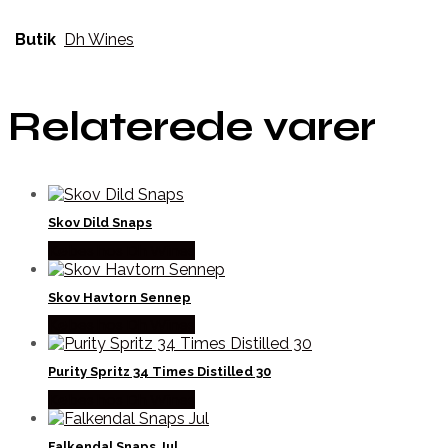
Butik
Dh Wines
Relaterede varer
Skov Dild Snaps
Købes hos Dh Wines
Skov Havtorn Sennep
Købes hos Dh Wines
Purity Spritz 34 Times Distilled 30
Købes hos Dh Wines
Falkendal Snaps Jul