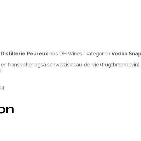
a
Distillerie Peureux
hos DH Wines i kategorien
Vodka Sna
 en fransk eller også schweizisk eau-de-vie (frugtbrændevin)
i
94
ion