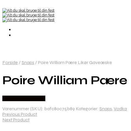
Forside
/
Snaps
/
Poire William Pære Likør Gaveæske
Poire William Pære
Købes hos Dh Wines
Varenummer (SKU):
bafc80c75b89
Kategorier:
Snaps
,
Vodka
Previous Product
Next Product