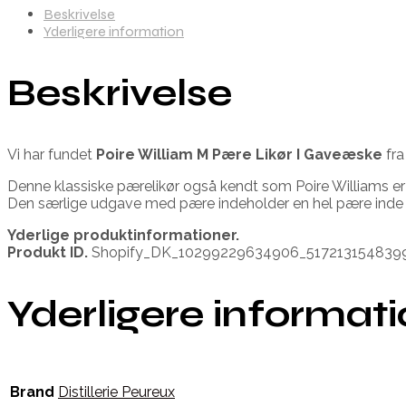
Beskrivelse
Yderligere information
Beskrivelse
Vi har fundet
Poire William M Pære Likør I Gaveæske
fr
Denne klassiske pærelikør også kendt som Poire Williams er
Den særlige udgave med pære indeholder en hel pære inde 
Yderlige produktinformationer.
Produkt ID.
Shopify_DK_10299229634906_517213154839
Yderligere informat
Brand
Distillerie Peureux