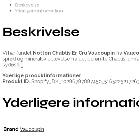
Beskrivelse
Yderligere information
Beskrivelse
Vi har fundet
Notton Chablis Er Cru Vaucoupin
fra
Vauco
sprød og mineralsk oplevelse fra det berømte Chablis-områ
sydøstlig
Yderlige produktinformationer.
Produkt ID.
Shopify_DK_10286787887450_516522521726
Yderligere informat
Brand
Vaucoupin