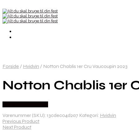
Forside
/
Hvidvin
/
Notton Chablis 1er Cru Vaucoupin 2023
Notton Chablis 1er
Købes hos Dh Wines
Varenummer (SKU):
13cdec04d2a7
Kategori:
Hvidvin
Previous Product
Next Product