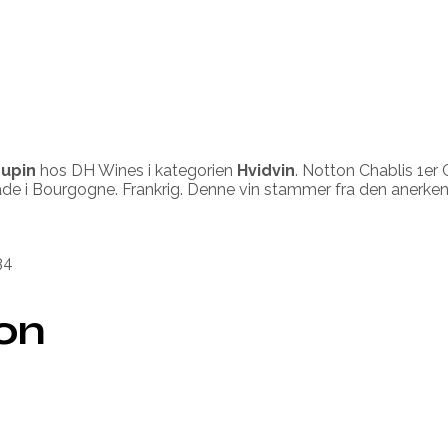
upin
hos DH Wines i kategorien
Hvidvin
. Notton Chablis 1er
de i Bourgogne. Frankrig. Denne vin stammer fra den anerke
34
ion