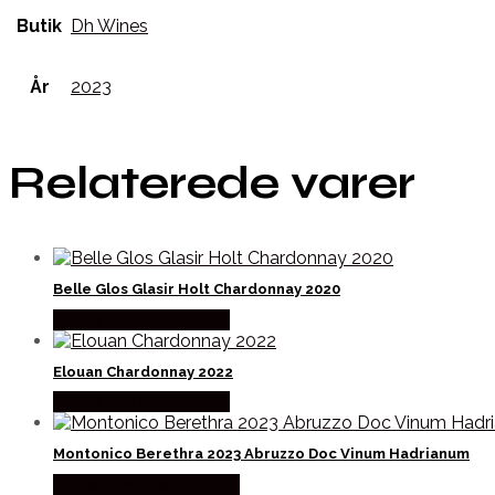
Butik
Dh Wines
År
2023
Relaterede varer
Belle Glos Glasir Holt Chardonnay 2020
Købes hos Winther Vin
Elouan Chardonnay 2022
Købes hos Winther Vin
Montonico Berethra 2023 Abruzzo Doc Vinum Hadrianum
Købes hos Mere Om Vin