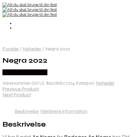
Forside
/
Nyheder
/
Negra 2022
Negra 2022
Købes hos Dh Wines
Varenummer (SKU):
8a278d1c7214
Kategori:
Nyheder
Previous Product
Next Product
Beskrivelse
Yderligere information
Beskrivelse