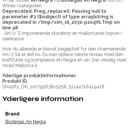
Vi har fundet
An Negra
fra
Bodegas An Negra
hos DH
Wines i kategorien
Deprecated
. Preg_replace(). Passing null to
parameter #3 ($subject) of type array|string is
deprecated in
/tmp/xim_id_2032-p2xqYk.Tmp
on
line
48
. An/2 ’S imponerende storebror en mallorcansk topvin i
særklasse
Hvis du allerede er blevet begejstret for den charmerende
An/2 Så er det nu. Du kan opleve næste niveau med den
kraftfulde og komplekse An Negra en vin. Der virkelig viser.
Hvad Mallorca k
Yderlige produktinformationer.
Produkt ID.
Shopify_DK_10179563815258_51144716419418
Yderligere information
Brand
Bodegas An Negra