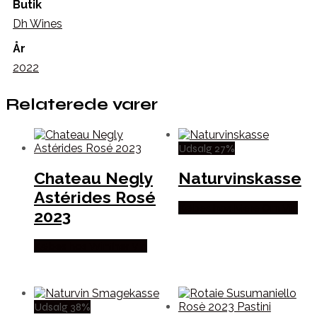
Butik
Dh Wines
År
2022
Relaterede varer
Udsalg 27%
Chateau Negly
Naturvinskasse
Astérides Rosé
Købes hos Mere Om Vin
2023
Købes hos Winther Vin
Udsalg 38%