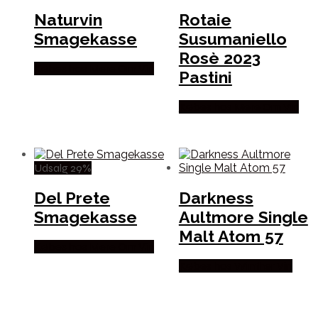
Naturvin
Rotaie
Smagekasse
Susumaniello
Rosè 2023
Købes hos Mere Om Vin
Pastini
Købes hos Mere Om Vin
Udsalg 29%
Del Prete
Darkness
Smagekasse
Aultmore Single
Malt Atom 57
Købes hos Mere Om Vin
Købes hos Winther Vin