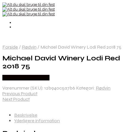
Forside
/
Rødvin
/
Michael David Winery Lodi Red 2018 75
Michael David Winery Lodi Red
2018 75
Købes hos Winther Vin
Varenummer (SKU):
12b940c5a7b6
Kategori:
Rødvin
Previous Product
Next Product
Beskrivelse
Yderligere information