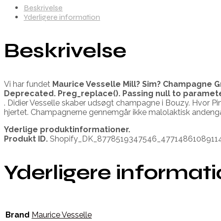
Beskrivelse
Yderligere information
Beskrivelse
Vi har fundet
Maurice Vesselle Mill? Sim? Champagne 
Deprecated
. Preg_replace(). Passing null to paramet
. Didier Vesselle skaber udsøgt champagne i Bouzy. Hvor Pi
hjertet. Champagnerne gennemgår ikke malolaktisk andengær
Yderlige produktinformationer.
Produkt ID.
Shopify_DK_8778519347546_4771486108911
Yderligere informat
Brand
Maurice Vesselle