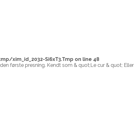
tmp/xim_id_2032-Si6xT3.Tmp
on line
48
en første presning. Kendt som & quot;Le cur & quot; Eller