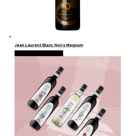
Jean Laurent Blanc Noirs Magnum
Købes hos Winther Vin