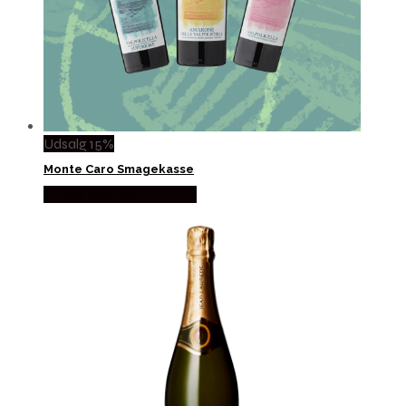
Udsalg 15%
Monte Caro Smagekasse
Købes hos Mere Om Vin