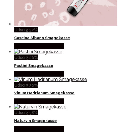
Udsalg 32%
Cascina Albano Smagekasse
Købes hos Mere Om Vin
Udsalg 26%
Pastini Smagekasse
Købes hos Mere Om Vin
Udsalg 36%
Vinum Hadrianum Smagekasse
Købes hos Mere Om Vin
Udsalg 38%
Naturvin Smagekasse
Købes hos Mere Om Vin