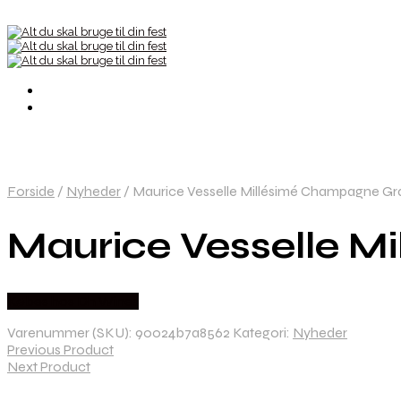
Forside
/
Nyheder
/
Maurice Vesselle Millésimé Champagne Gr
Maurice Vesselle M
Købes hos Dh Wines
Varenummer (SKU):
90024b7a8562
Kategori:
Nyheder
Previous Product
Next Product