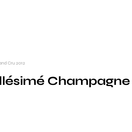
and Cru 2012
illésimé Champagne