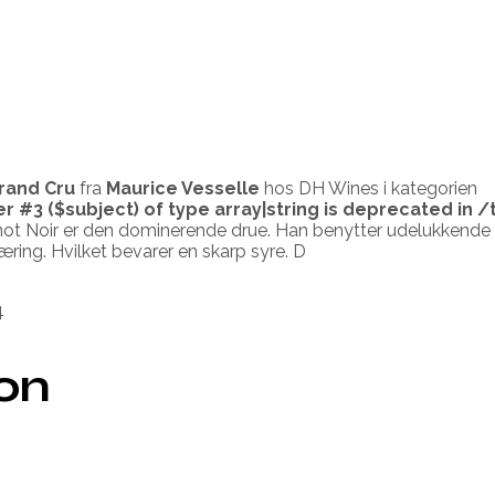
Grand Cru
fra
Maurice Vesselle
hos DH Wines i kategorien
er #3 ($subject) of type array|string is deprecated in
/
not Noir er den dominerende drue. Han benytter udelukkende d
ing. Hvilket bevarer en skarp syre. D
4
ion