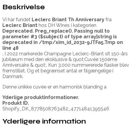
Beskrivelse
Vi har fundet
Leclerc Briant Th Anniversary
fra
Leclerc Briant
hos DH Wines i kategorien
Deprecated
. Preg_replace(). Passing null to
parameter #3 ($subject) of type array|string is
deprecated in
/tmp/xim_id_2032-9JTFa5.Tmp
on
line
48
. I 2022 markerede Champagne Leclerc-Briant sit 150-års
jubilæum med den eksklusive & quot;Cuvée 150ème
Anniversaire & quot;. Kun 3.000 nummererede flasker blev
fremstillet. Og et begrænset antal er tilgængelige i
Danmark.
Denne unikke cuvée er en harmonisk blanding a
Yderlige produktinformationer.
Produkt ID.
Shopify_DK_8778508763482_47714841395546
Yderligere information