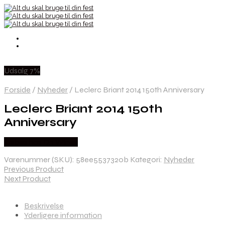
Udsalg 7%
Forside
/
Nyheder
/
Leclerc Briant 2014 150th Anniversary
Leclerc Briant 2014 150th
Anniversary
Købes hos Dh Wines
Varenummer (SKU):
58ee5537320b
Kategori:
Nyheder
Previous Product
Next Product
Beskrivelse
Yderligere information