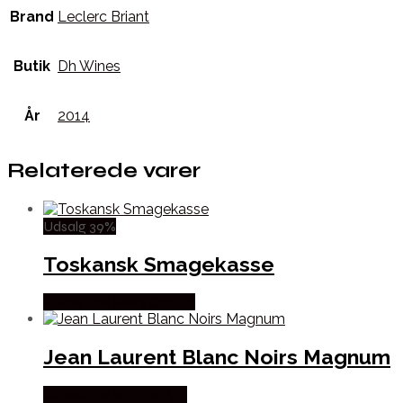
Brand
Leclerc Briant
Butik
Dh Wines
År
2014
Relaterede varer
Udsalg 39%
Toskansk Smagekasse
Købes hos Mere Om Vin
Jean Laurent Blanc Noirs Magnum
Købes hos Winther Vin