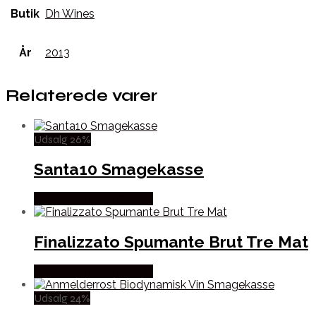
Butik
Dh Wines
År
2013
Relaterede varer
Udsalg 26%
Santa10 Smagekasse
Købes hos Mere Om Vin
Finalizzato Spumante Brut Tre Mat
Købes hos Mere Om Vin
Udsalg 24%