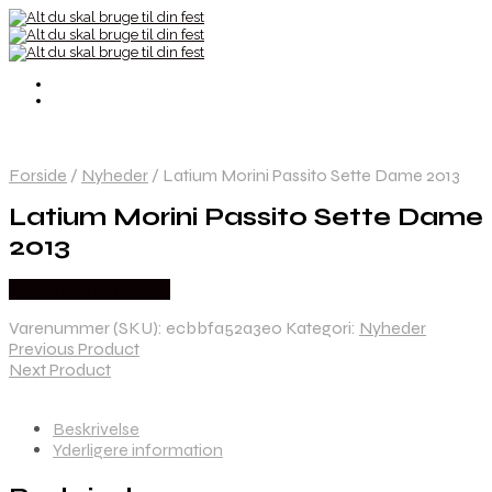
Forside
/
Nyheder
/
Latium Morini Passito Sette Dame 2013
Latium Morini Passito Sette Dame
2013
Købes hos Dh Wines
Varenummer (SKU):
ecbbfa52a3e0
Kategori:
Nyheder
Previous Product
Next Product
Beskrivelse
Yderligere information