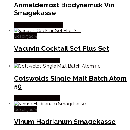
Anmelderrost Biodynamisk Vin
Smagekasse
Købes hos Mere Om Vin
Udsalg 29%
Vacuvin Cocktail Set Plus Set
Købes hos Winther Vin
Cotswolds Single Malt Batch Atom
50
Købes hos Winther Vin
Udsalg 36%
Vinum Hadrianum Smagekasse