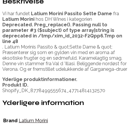
Beskrivelse
Vi har fundet
Latium Morini Passito Sette Dame
fra
Latium Morini
hos DH Wines i kategorien
Deprecated
. Preg_replace(). Passing null to
parameter #3 ($subject) of type array|string is
deprecated in
/tmp/xim_id_2032-F2Qpp6.Tmp
on
line
48
. Latium Morinis Passito & quot;Sette Dame & quot;
Præsenterer sig som en gylden vin med en aroma af
eksotiske frugter og en sødmefuld. Karamelagtig smag.
Denne vin stammer fra Val d ’Illasi. Beliggende nordøst for
Verona. Og er fremstillet udelukkende af Garganega-druer
Yderlige produktinformationer.
Produkt ID.
Shopify_DK_8778499555674_47714814132570
Yderligere information
Brand
Latium Morini