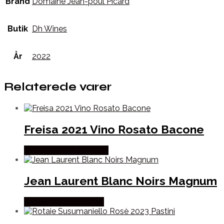
Brand
Domaine Jean-poul Picard
Butik
Dh Wines
År
2022
Relaterede varer
Freisa 2021 Vino Rosato Bacone
Købes hos Mere Om Vin
Jean Laurent Blanc Noirs Magnum
Købes hos Winther Vin