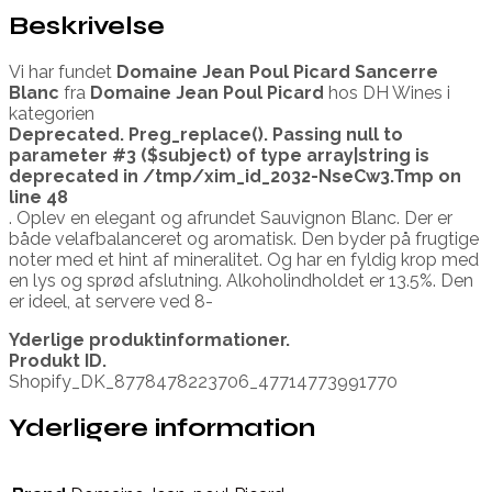
Beskrivelse
Vi har fundet
Domaine Jean Poul Picard Sancerre
Blanc
fra
Domaine Jean Poul Picard
hos DH Wines i
kategorien
Deprecated
. Preg_replace(). Passing null to
parameter #3 ($subject) of type array|string is
deprecated in
/tmp/xim_id_2032-NseCw3.Tmp
on
line
48
. Oplev en elegant og afrundet Sauvignon Blanc. Der er
både velafbalanceret og aromatisk. Den byder på frugtige
noter med et hint af mineralitet. Og har en fyldig krop med
en lys og sprød afslutning. Alkoholindholdet er 13.5%. Den
er ideel, at servere ved 8-
Yderlige produktinformationer.
Produkt ID.
Shopify_DK_8778478223706_47714773991770
Yderligere information