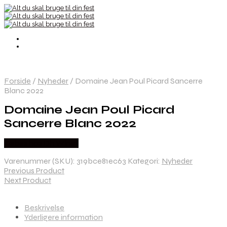
Forside
/
Nyheder
/
Domaine Jean Poul Picard Sancerre
Blanc 2022
Domaine Jean Poul Picard
Sancerre Blanc 2022
Købes hos Dh Wines
Varenummer (SKU):
319bce81ec63
Kategori:
Nyheder
Previous Product
Next Product
Beskrivelse
Yderligere information