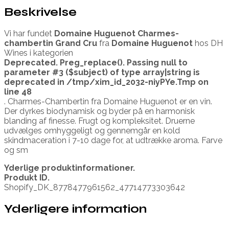
Beskrivelse
Vi har fundet
Domaine Huguenot Charmes-
chambertin Grand Cru
fra
Domaine Huguenot
hos DH
Wines i kategorien
Deprecated
. Preg_replace(). Passing null to
parameter #3 ($subject) of type array|string is
deprecated in
/tmp/xim_id_2032-niyPYe.Tmp
on
line
48
. Charmes-Chambertin fra Domaine Huguenot er en vin.
Der dyrkes biodynamisk og byder på en harmonisk
blanding af finesse. Frugt og kompleksitet. Druerne
udvælges omhyggeligt og gennemgår en kold
skindmaceration i 7-10 dage for, at udtrække aroma. Farve
og sm
Yderlige produktinformationer.
Produkt ID.
Shopify_DK_8778477961562_47714773303642
Yderligere information