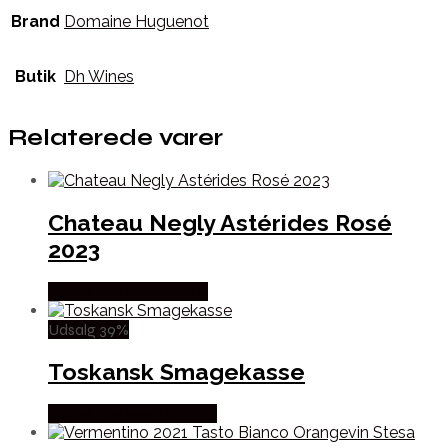
Brand
Domaine Huguenot
Butik
Dh Wines
Relaterede varer
Chateau Negly Astérides Rosé
2023
Købes hos Winther Vin
Udsalg 39%
Toskansk Smagekasse
Købes hos Mere Om Vin