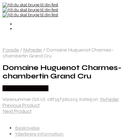
Forside
/
Nyheder
/
Domaine Huguenot Charmes-
chambertin Grand Cru
Domaine Huguenot Charmes-
chambertin Grand Cru
Købes hos Dh Wines
Varenummer (SKU):
c8f35f3d02c5
Kategori:
Nyheder
Previous Product
Next Product
Beskrivelse
Yderligere information