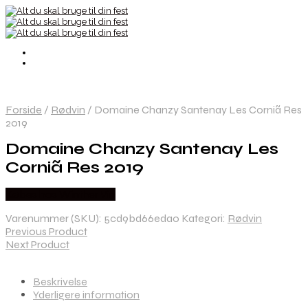
Forside
/
Rødvin
/
Domaine Chanzy Santenay Les Corniã Res
2019
Domaine Chanzy Santenay Les
Corniã Res 2019
Købes hos Winther Vin
Varenummer (SKU):
5cd9bd66eda0
Kategori:
Rødvin
Previous Product
Next Product
Beskrivelse
Yderligere information