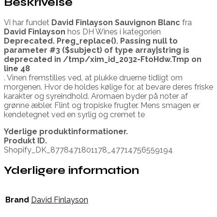
Beskrivelse
Vi har fundet
David Finlayson Sauvignon Blanc
fra
David Finlayson
hos DH Wines i kategorien
Deprecated
. Preg_replace(). Passing null to
parameter #3 ($subject) of type array|string is
deprecated in
/tmp/xim_id_2032-FtoHdw.Tmp
on
line
48
. Vinen fremstilles ved, at plukke druerne tidligt om
morgenen. Hvor de holdes kølige for, at bevare deres friske
karakter og syreindhold. Aromaen byder på noter af
grønne æbler. Flint og tropiske frugter. Mens smagen er
kendetegnet ved en syrlig og cremet te
Yderlige produktinformationer.
Produkt ID.
Shopify_DK_8778471801178_47714756559194
Yderligere information
Brand
David Finlayson