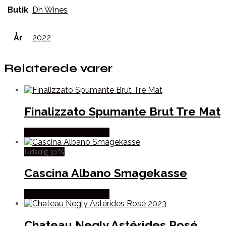
Butik
Dh Wines
År
2022
Relaterede varer
Finalizzato Spumante Brut Tre Mat
Købes hos Mere Om Vin
Udsalg 32%
Cascina Albano Smagekasse
Købes hos Mere Om Vin
Chateau Negly Astérides Rosé