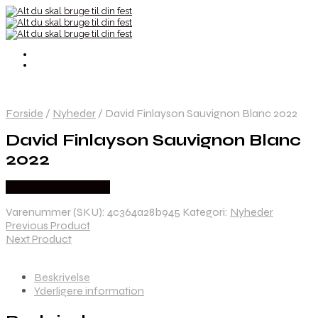
Forside
/
Nyheder
/
David Finlayson Sauvignon Blanc 2022
David Finlayson Sauvignon Blanc
2022
Købes hos Dh Wines
Varenummer (SKU):
4c364a28b945
Kategori:
Nyheder
Previous Product
Next Product
Beskrivelse
Yderligere information