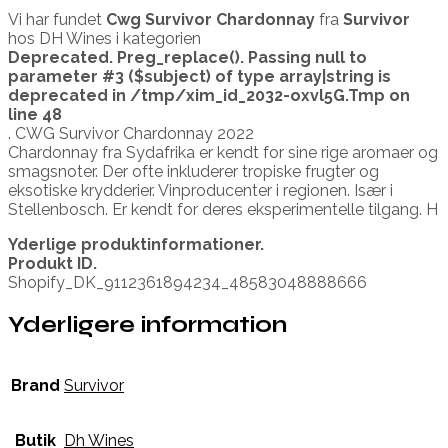
Vi har fundet
Cwg Survivor Chardonnay
fra
Survivor
hos DH Wines i kategorien
Deprecated
. Preg_replace(). Passing null to
parameter #3 ($subject) of type array|string is
deprecated in
/tmp/xim_id_2032-oxvl5G.Tmp
on
line
48
. CWG Survivor Chardonnay 2022
Chardonnay fra Sydafrika er kendt for sine rige aromaer og
smagsnoter. Der ofte inkluderer tropiske frugter og
eksotiske krydderier. Vinproducenter i regionen. Især i
Stellenbosch. Er kendt for deres eksperimentelle tilgang. H
Yderlige produktinformationer.
Produkt ID.
Shopify_DK_9112361894234_48583048888666
Yderligere information
Brand
Survivor
Butik
Dh Wines