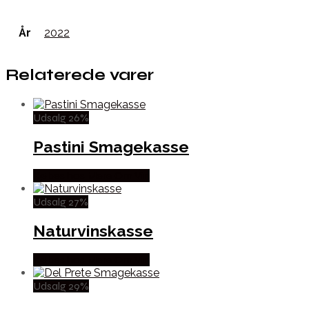
År
2022
Relaterede varer
Udsalg 26%
Pastini Smagekasse
Købes hos Mere Om Vin
Udsalg 27%
Naturvinskasse
Købes hos Mere Om Vin
Udsalg 29%