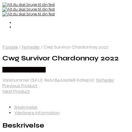
Forside
/
Nyheder
/
Cwg Survivor Chardonnay 2022
Cwg Survivor Chardonnay 2022
Købes hos Dh Wines
Varenummer (SKU):
8e6c840a9de8
Kategori:
Nyheder
Previous Product
Next Product
Beskrivelse
Yderligere information
Beskrivelse