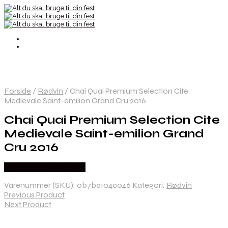
Forside
/
Rødvin
/
Chai Quai Premium Selection Cite
Medievale Saint-emilion Grand Cru 2016
Chai Quai Premium Selection Cite
Medievale Saint-emilion Grand
Cru 2016
Købes hos Winther Vin
Varenummer (SKU):
0b7ba104c046
Kategori:
Rødvin
Previous Product
Next Product