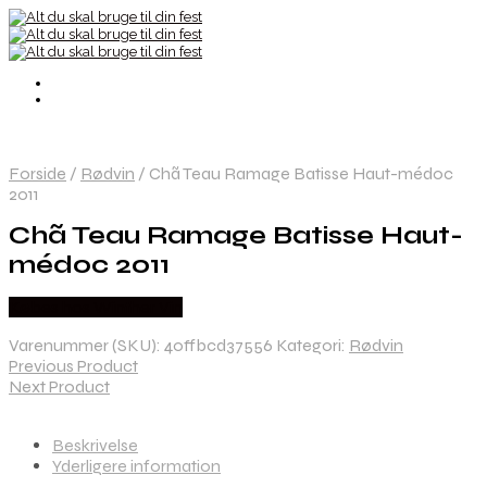
Forside
/
Rødvin
/
Chã Teau Ramage Batisse Haut-médoc
2011
Chã Teau Ramage Batisse Haut-
médoc 2011
Købes hos Winther Vin
Varenummer (SKU):
40ffbcd37556
Kategori:
Rødvin
Previous Product
Next Product
Beskrivelse
Yderligere information