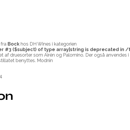
fra
Bock
hos DH Wines i kategorien
er #3 ($subject) of type array|string is deprecated in
/
let af druesorter som Airén og Palomino. Der også anvendes i s
estillatet benyttes. Modnin
4
ion