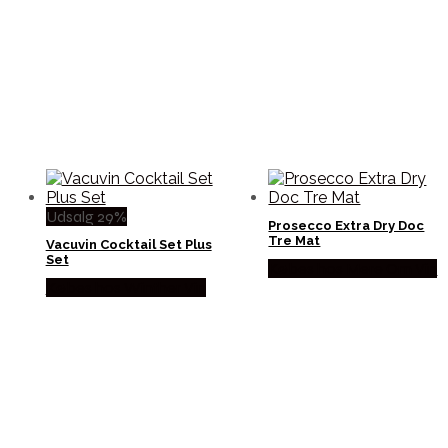
Udsalg 29%
Prosecco Extra Dry Doc
Tre Mat
Vacuvin Cocktail Set Plus
Set
Købes hos Mere Om Vin
Købes hos Winther Vin