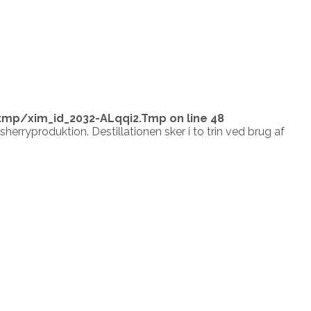
tmp/xim_id_2032-ALqqi2.Tmp
on line
48
herryproduktion. Destillationen sker i to trin ved brug af