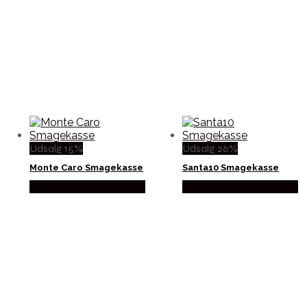
Udsalg 15%
Udsalg 26%
Monte Caro Smagekasse
Santa10 Smagekasse
Købes hos Mere Om Vin
Købes hos Mere Om Vin