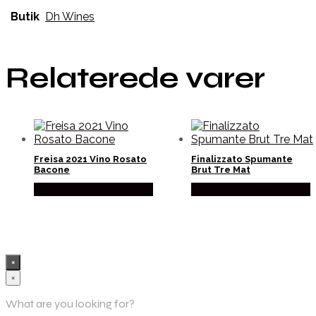
Butik
Dh Wines
Relaterede varer
Freisa 2021 Vino Rosato
Finalizzato Spumante
Bacone
Brut Tre Mat
Købes hos Mere Om Vin
Købes hos Mere Om Vin
×
×
What are you looking for?