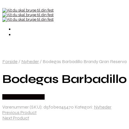
Forside
/
Nyheder
/
Bodegas Barbadillo Brandy Gran Reserva
Bodegas Barbadillo
Købes hos Dh Wines
Varenummer (SKU):
d5f0bea45470
Kategori:
Nyheder
Previous Product
Next Product