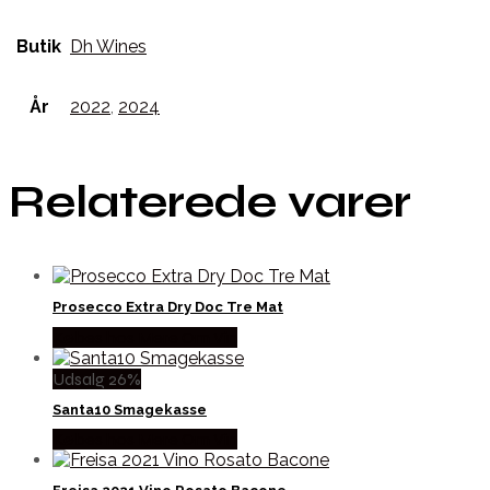
Butik
Dh Wines
År
2022
,
2024
Relaterede varer
Prosecco Extra Dry Doc Tre Mat
Købes hos Mere Om Vin
Udsalg 26%
Santa10 Smagekasse
Købes hos Mere Om Vin