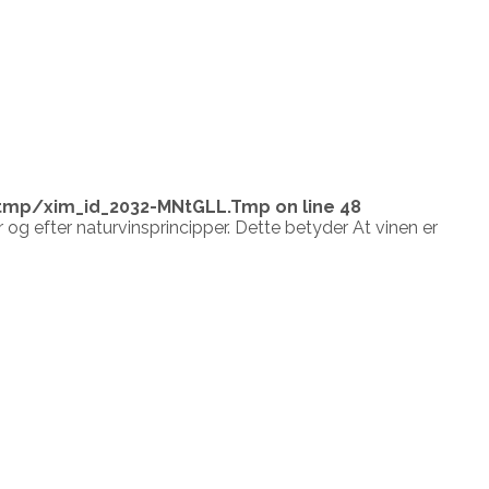
tmp/xim_id_2032-MNtGLL.Tmp
on line
48
og efter naturvinsprincipper. Dette betyder At vinen er