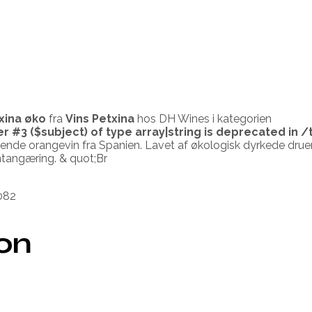
txina øko
fra
Vins Petxina
hos DH Wines i kategorien
er #3 ($subject) of type array|string is deprecated in
/
ende orangevin fra Spanien. Lavet af økologisk dyrkede druer 
pontangæring. & quot;Br
082
ion