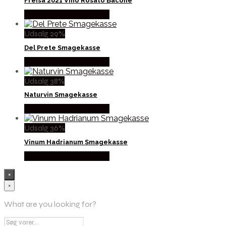
Freisa 2021 Vino Rosato Bacone
Købes hos Mere Om Vin
Udsalg 29%
Del Prete Smagekasse
Købes hos Mere Om Vin
Udsalg 38%
Naturvin Smagekasse
Købes hos Mere Om Vin
Udsalg 36%
Vinum Hadrianum Smagekasse
Købes hos Mere Om Vin
×
×
What are you looking for?