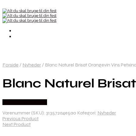
Forside
/
Nyheder
/
Blanc Naturel Brisat Orangevin Vins Petxin
Blanc Naturel Brisa
Købes hos Dh Wines
Varenummer (SKU):
313572a4e5a0
Kategori:
Nyheder
Previous Product
Next Product