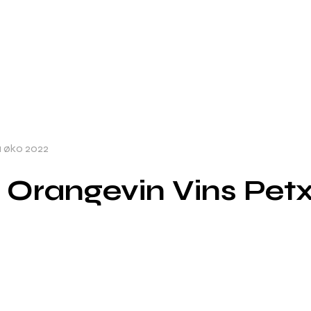
a øko 2022
t Orangevin Vins Pet