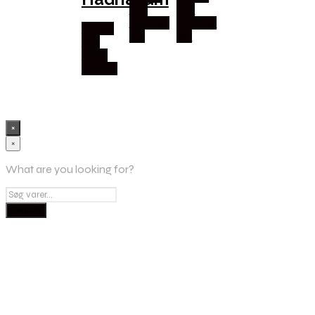
hos
hos
Winther
Winther
Købes
Vin
Vin
hos
Mere
Om Vin
×
×
What are you looking for?