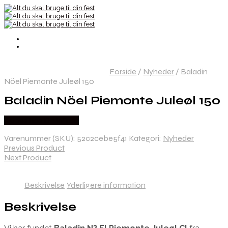
Forside
/
Nyheder
/
Baladin
Nöel Piemonte Juleøl 150
Baladin Nöel Piemonte Juleøl 150
Købes hos Dh Wines
Varenummer (SKU):
52c2cebe5f41
Kategori:
Nyheder
Previous Product
Next Product
Beskrivelse
Yderligere information
Beskrivelse