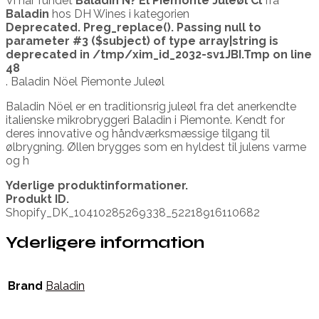
Vi har fundet
Baladin N? El Piemonte Juleøl Cl
fra
Baladin
hos DH Wines i kategorien
Deprecated
. Preg_replace(). Passing null to
parameter #3 ($subject) of type array|string is
deprecated in
/tmp/xim_id_2032-sv1JBI.Tmp
on line
48
. Baladin Nöel Piemonte Juleøl
Baladin Nöel er en traditionsrig juleøl fra det anerkendte
italienske mikrobryggeri Baladin i Piemonte. Kendt for
deres innovative og håndværksmæssige tilgang til
ølbrygning. Øllen brygges som en hyldest til julens varme
og h
Yderlige produktinformationer.
Produkt ID.
Shopify_DK_10410285269338_52218916110682
Yderligere information
Brand
Baladin