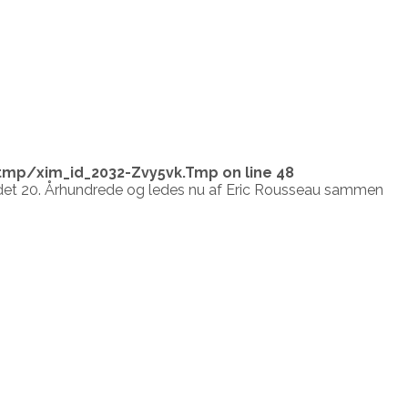
tmp/xim_id_2032-Zvy5vk.Tmp
on line
48
 det 20. Århundrede og ledes nu af Eric Rousseau sammen