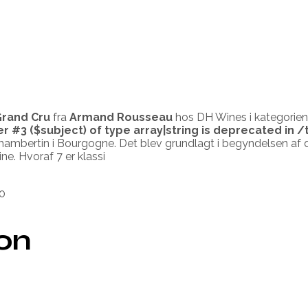
Grand Cru
fra
Armand Rousseau
hos DH Wines i kategorien
er #3 ($subject) of type array|string is deprecated in
/
hambertin i Bourgogne. Det blev grundlagt i begyndelsen af
ine. Hvoraf 7 er klassi
0
ion