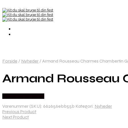
Forside
/
Nyheder
/
Armand Rousseau Charmes Chambertin Gr
Armand Rousseau C
Købes hos Dh Wines
Varenummer (SKU):
662656ebb55b
Kategori:
Nyheder
Previous Product
Next Product