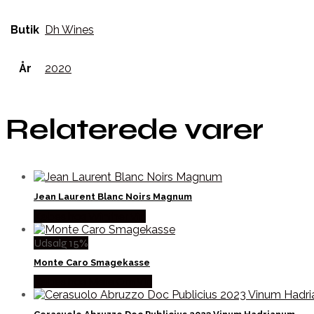
Butik
Dh Wines
År
2020
Relaterede varer
Jean Laurent Blanc Noirs Magnum
Købes hos Winther Vin
Udsalg 15%
Monte Caro Smagekasse
Købes hos Mere Om Vin