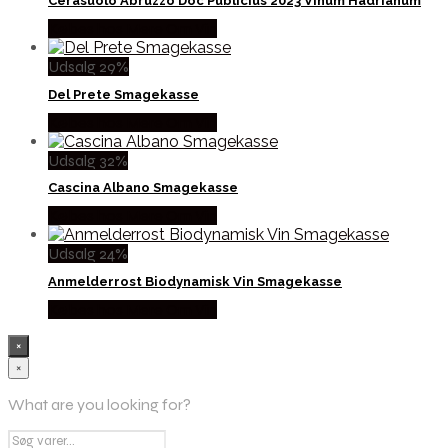
Cerasuolo Abruzzo Doc Publicius 2023 Vinum Hadrianum
Købes hos Mere Om Vin
Udsalg 29%
Del Prete Smagekasse
Købes hos Mere Om Vin
Udsalg 32%
Cascina Albano Smagekasse
Købes hos Mere Om Vin
Udsalg 24%
Anmelderrost Biodynamisk Vin Smagekasse
Købes hos Mere Om Vin
×
×
What are you looking for?