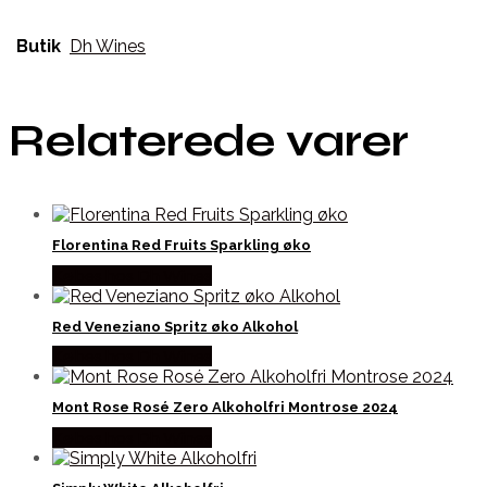
Butik
Dh Wines
Relaterede varer
Florentina Red Fruits Sparkling øko
Købes hos Dh Wines
Red Veneziano Spritz øko Alkohol
Købes hos Dh Wines
Mont Rose Rosé Zero Alkoholfri Montrose 2024
Købes hos Dh Wines