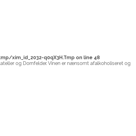
tmp/xim_id_2032-q0qX3H.Tmp
on line
48
skateller og Dornfelder. Vinen er nænsomt afalkoholiseret og