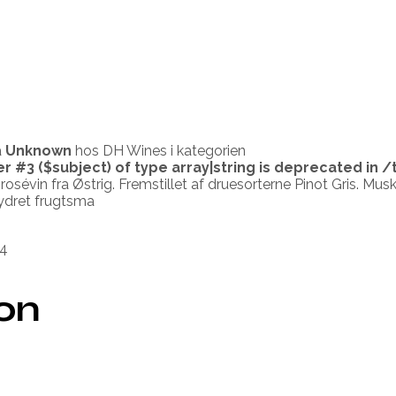
a
Unknown
hos DH Wines i kategorien
er #3 ($subject) of type array|string is deprecated in
/
rosévin fra Østrig. Fremstillet af druesorterne Pinot Gris. Mu
rydret frugtsma
4
ion