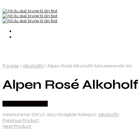
Forside
/
Alkoholfri
/
Alpen Rosé Alkoholfri Mousserende Vin
Alpen Rosé Alkohol
Købes hos Dh Wines
Varenummer (SKU):
a9271b1d48de
Kategori:
Alkoholfri
Previous Product
Next Product