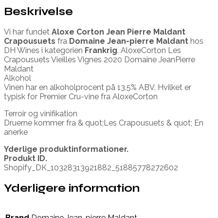
Beskrivelse
Vi har fundet
Aloxe Corton Jean Pierre Maldant
Crapousuets
fra
Domaine Jean-pierre Maldant
hos
DH Wines i kategorien
Frankrig
. AloxeCorton Les
Crapousuets Vieilles Vignes 2020 Domaine JeanPierre
Maldant
Alkohol
Vinen har en alkoholprocent på 13.5% ABV. Hvilket er
typisk for Premier Cru-vine fra AloxeCorton
Terroir og vinifikation
Druerne kommer fra & quot;Les Crapousuets & quot; En
anerke
Yderlige produktinformationer.
Produkt ID.
Shopify_DK_10328313921882_51885778272602
Yderligere information
Brand
Domaine Jean-pierre Maldant