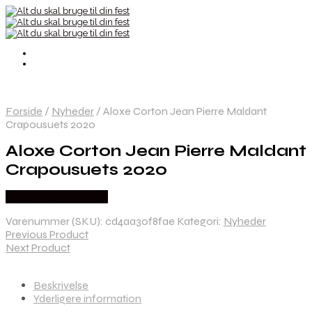
Forside
/
Nyheder
/
Aloxe Corton Jean Pierre Maldant
Crapousuets 2020
Aloxe Corton Jean Pierre Maldant
Crapousuets 2020
Købes hos Dh Wines
Varenummer (SKU):
cd4aa30f8fae
Kategori:
Nyheder
Previous Product
Next Product
Beskrivelse
Yderligere information