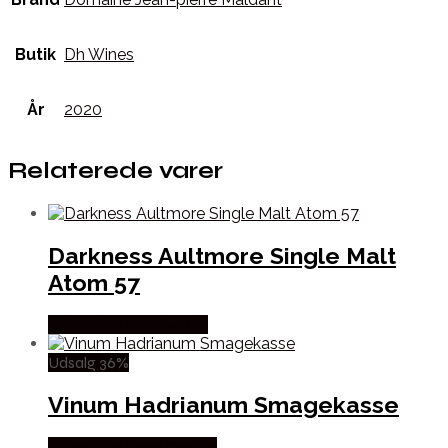
Butik
Dh Wines
År
2020
Relaterede varer
Darkness Aultmore Single Malt
Atom 57
Købes hos Winther Vin
Udsalg 36%
Vinum Hadrianum Smagekasse
Købes hos Mere Om Vin