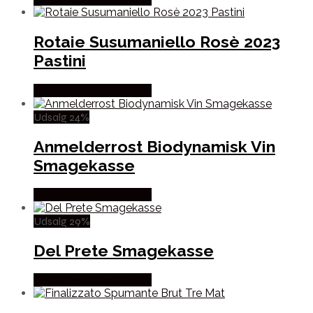
Rotaie Susumaniello Rosè 2023
Pastini
Købes hos Mere Om Vin
Udsalg 24%
Anmelderrost Biodynamisk Vin
Smagekasse
Købes hos Mere Om Vin
Udsalg 29%
Del Prete Smagekasse
Købes hos Mere Om Vin