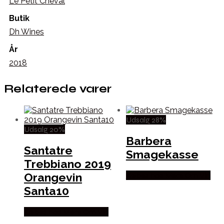
Le Petit Cheval
Butik
Dh Wines
År
2018
Relaterede varer
Udsalg 28%
Udsalg 20%
Barbera
Santatre
Smagekasse
Trebbiano 2019
Orangevin
Købes hos Mere Om Vin
Santa10
Købes hos Mere Om Vin