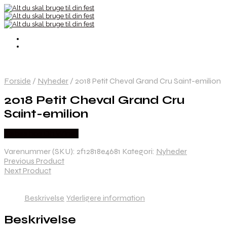
Forside
/
Nyheder
/
2018 Petit Cheval Grand Cru Saint-emilion
2018 Petit Cheval Grand Cru
Saint-emilion
Købes hos Dh Wines
Varenummer (SKU):
2f12818e4681
Kategori:
Nyheder
Previous Product
Next Product
Beskrivelse
Yderligere information
Beskrivelse