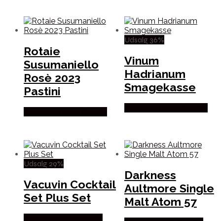
Udsalg 36%
Rotaie
Vinum
Susumaniello
Hadrianum
Rosè 2023
Smagekasse
Pastini
Købes hos Mere Om Vin
Købes hos Mere Om Vin
Udsalg 29%
Darkness
Vacuvin Cocktail
Aultmore Single
Set Plus Set
Malt Atom 57
Købes hos Winther Vin