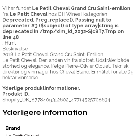
Vi har fundet
Le Petit Cheval Grand Cru Saint-emilion
fra
Le Petit Cheval
hos DH Wines i kategorien
Deprecated
. Preg_replace(). Passing null to
parameter #3 ($subject) of type array|string is
deprecated in
/tmp/xim_id_2032-Sjc8T7.Tmp
on
line
48
. Html
Beskrivelse
2018 Le Petit Cheval Grand Cru Saint-Emilion
Le Petit Cheval. Den anden vin fra slottet. Udstråler både
storhed og elegance. Ifølge Pierre-Olivier Clouet. Teknisk
direktør og vinmager hos Cheval Blanc. Er målet for alle 39
hektar vinmarke
Yderlige produktinformationer.
Produkt ID.
Shopify_DK_8778409312602_47714525708634
Yderligere information
Brand